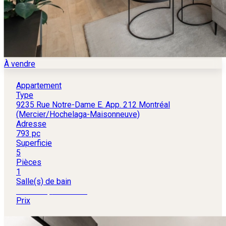
À vendre
Appartement
Type
9235 Rue Notre-Dame E. App. 212 Montréal
(Mercier/Hochelaga-Maisonneuve)
Adresse
793 pc
Superficie
5
Pièces
1
Salle(s) de bain
396 000 $
+TPS/TVQ
Prix