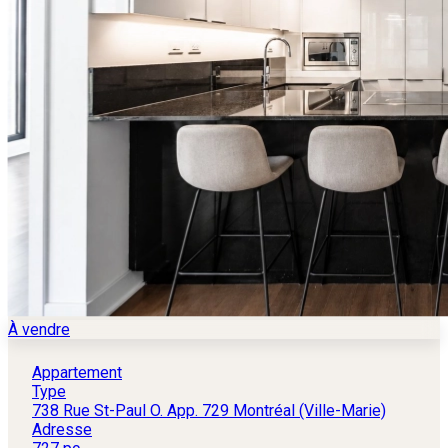
À vendre
Appartement
Type
738 Rue St-Paul O. App. 729 Montréal (Ville-Marie)
Adresse