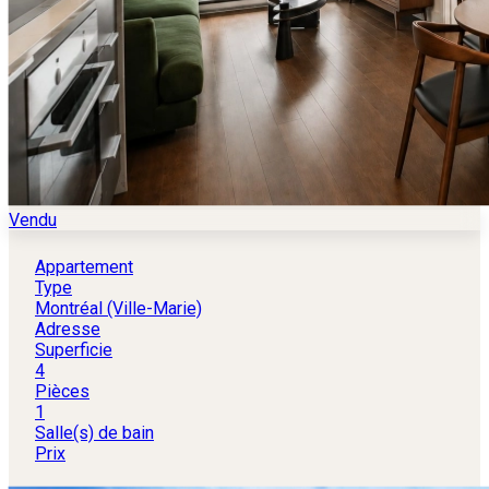
Vendu
Appartement
Type
Montréal (Ville-Marie)
Adresse
Superficie
4
Pièces
1
Salle(s) de bain
Prix