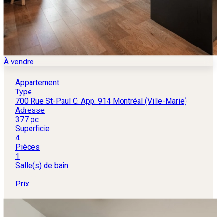
À vendre
Appartement
Type
700 Rue St-Paul O. App. 914 Montréal (Ville-Marie)
Adresse
377 pc
Superficie
4
Pièces
1
Salle(s) de bain
369 000 $
Prix