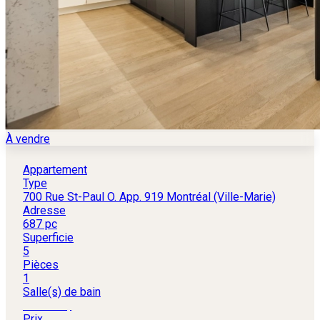
À vendre
Appartement
Type
700 Rue St-Paul O. App. 919 Montréal (Ville-Marie)
Adresse
687 pc
Superficie
5
Pièces
1
Salle(s) de bain
599 000 $
Prix