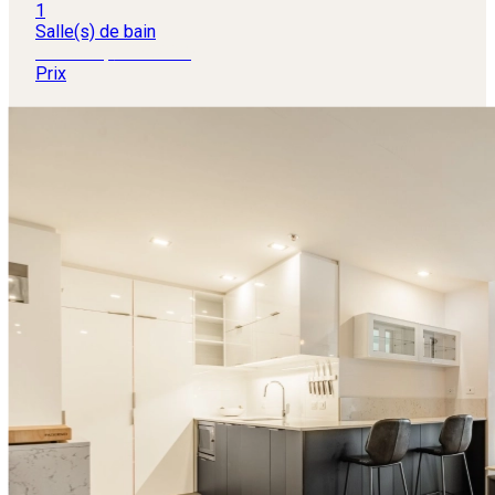
1
Salle(s) de bain
309 000 $
+TPS/TVQ
Prix