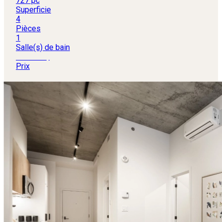
727 pc
Superficie
4
Pièces
1
Salle(s) de bain
649 000 $
Prix