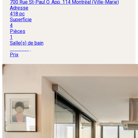
700 Rue St-Paul O. App. 114 Montréal (Ville-Marie)
Adresse
418 pc
Superficie
4
Pièces
1
Salle(s) de bain
435 000 $
Prix