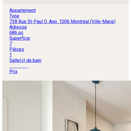
Appartement
Type
738 Rue St-Paul O. App. 1006 Montréal (Ville-Marie)
Adresse
686 pc
Superficie
7
Pièces
1
Salle(s) de bain
584 000 $
Prix