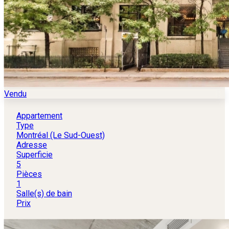
Vendu
Appartement
Type
Montréal (Le Sud-Ouest)
Adresse
Superficie
5
Pièces
1
Salle(s) de bain
Prix