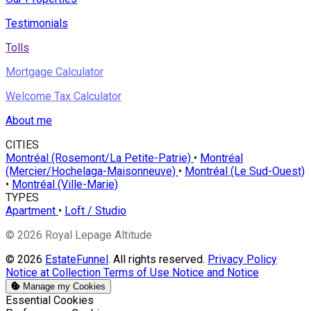
Testimonials
Tolls
Mortgage Calculator
Welcome Tax Calculator
About me
CITIES
Montréal (Rosemont/La Petite-Patrie)
•
Montréal
(Mercier/Hochelaga-Maisonneuve)
•
Montréal (Le Sud-Ouest)
•
Montréal (Ville-Marie)
TYPES
Apartment
•
Loft / Studio
© 2026 Royal Lepage Altitude
© 2026
EstateFunnel
. All rights reserved.
Privacy Policy
Notice at Collection
Terms of Use
Notice and Notice
Manage my Cookies
Enable
Essential Cookies