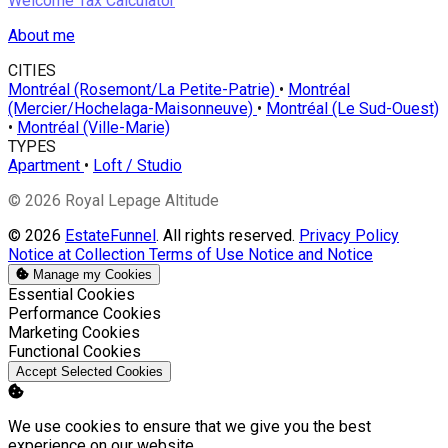
Welcome Tax Calculator
About me
CITIES
Montréal (Rosemont/La Petite-Patrie)
•
Montréal
(Mercier/Hochelaga-Maisonneuve)
•
Montréal (Le Sud-Ouest)
•
Montréal (Ville-Marie)
TYPES
Apartment
•
Loft / Studio
© 2026 Royal Lepage Altitude
© 2026
EstateFunnel
. All rights reserved.
Privacy Policy
Notice at Collection
Terms of Use
Notice and Notice
Manage my Cookies
Enable
Essential Cookies
Enable
Performance Cookies
Enable
Marketing Cookies
Enable
Functional Cookies
Accept Selected Cookies
We use cookies to ensure that we give you the best
experience on our website.