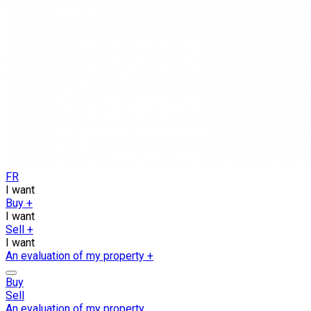
FR
I want
Buy
+
I want
Sell
+
I want
An evaluation of my property
+
Buy
Sell
An evaluation of my property