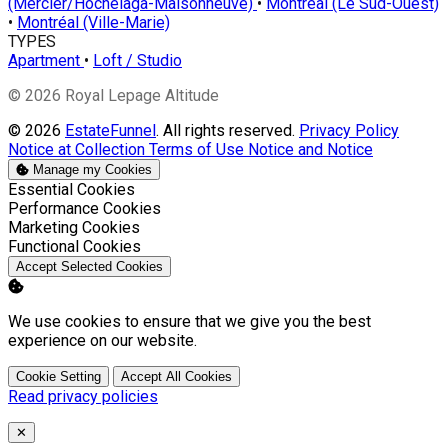
(Mercier/Hochelaga-Maisonneuve)
•
Montréal (Le Sud-Ouest)
•
Montréal (Ville-Marie)
TYPES
Apartment
•
Loft / Studio
© 2026 Royal Lepage Altitude
© 2026
EstateFunnel
. All rights reserved.
Privacy Policy
Notice at Collection
Terms of Use
Notice and Notice
Manage my Cookies
Enable
Essential Cookies
Enable
Performance Cookies
Enable
Marketing Cookies
Enable
Functional Cookies
Accept Selected Cookies
We use cookies to ensure that we give you the best
experience on our website.
Cookie Setting
Accept All Cookies
Read privacy policies
Close
✕