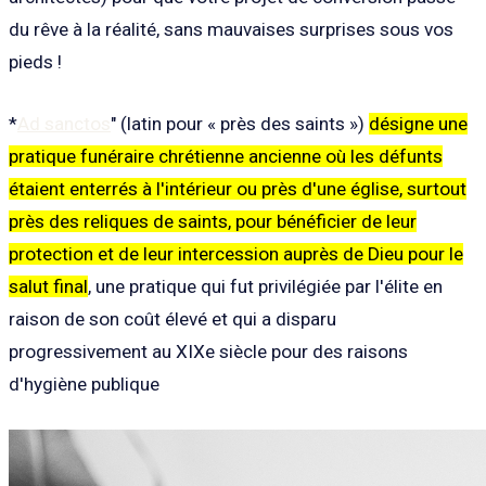
du rêve à la réalité, sans mauvaises surprises sous vos
pieds !
*
Ad sanctos
" (latin pour « près des saints »)
désigne une
pratique funéraire chrétienne ancienne où les défunts
étaient enterrés à l'intérieur ou près d'une église, surtout
près des reliques de saints, pour bénéficier de leur
protection et de leur intercession auprès de Dieu pour le
salut final
, une pratique qui fut privilégiée par l'élite en
raison de son coût élevé et qui a disparu
progressivement au XIXe siècle pour des raisons
d'hygiène publique