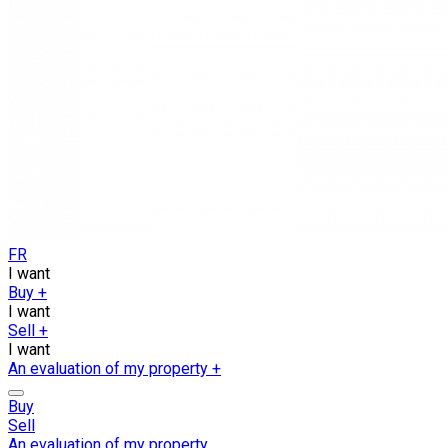
FR
I want
Buy
+
I want
Sell
+
I want
An evaluation of my property
+
Buy
Sell
An evaluation of my property