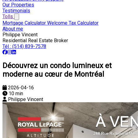
Our Properties
Testimonials
Tolls
Mortgage Calculator
Welcome Tax Calculator
About me
Philippe Vincent
Residential Real Estate Broker
Tél :
(514) 839-7578
Découvrez un condo lumineux et
moderne au cœur de Montréal
2026-04-16
10 min
Philippe Vincent