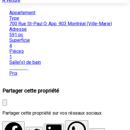
À vendre
Appartement
Type
700 Rue St-Paul O. App. 903 Montréal (Ville-Marie)
Adresse
591 pc
Superficie
4
Pièces
1
Salle(s) de bain
520 000 $
Prix
Partager cette propriété
Partager cette propriété sur vos réseaux sociaux