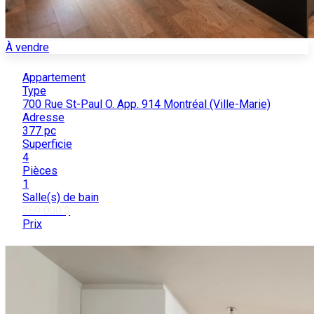
À vendre
Appartement
Type
700 Rue St-Paul O. App. 914 Montréal (Ville-Marie)
Adresse
377 pc
Superficie
4
Pièces
1
Salle(s) de bain
369 000 $
Prix