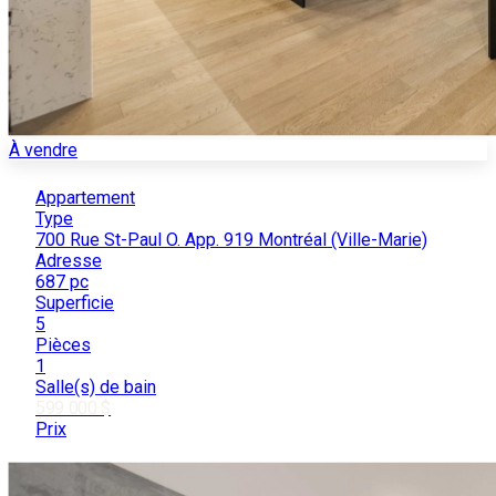
À vendre
Appartement
Type
700 Rue St-Paul O. App. 919 Montréal (Ville-Marie)
Adresse
687 pc
Superficie
5
Pièces
1
Salle(s) de bain
599 000 $
Prix