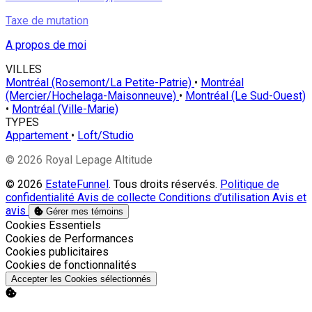
Taxe de mutation
A propos de moi
VILLES
Montréal (Rosemont/La Petite-Patrie)
•
Montréal
(Mercier/Hochelaga-Maisonneuve)
•
Montréal (Le Sud-Ouest)
•
Montréal (Ville-Marie)
TYPES
Appartement
•
Loft/Studio
© 2026 Royal Lepage Altitude
© 2026
EstateFunnel
. Tous droits réservés.
Politique de
confidentialité
Avis de collecte
Conditions d’utilisation
Avis et
avis
Gérer mes témoins
Activer
Cookies Essentiels
Activer
Cookies de Performances
Activer
Cookies publicitaires
Activer
Cookies de fonctionnalités
Accepter les Cookies sélectionnés