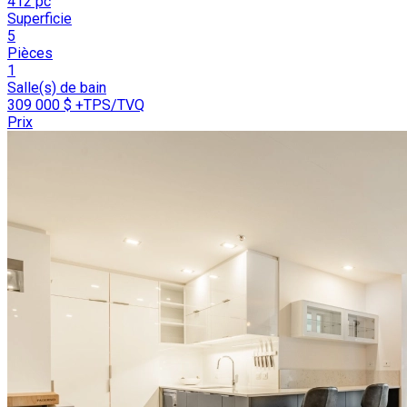
412 pc
Superficie
5
Pièces
1
Salle(s) de bain
309 000 $
+TPS/TVQ
Prix