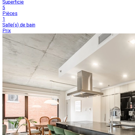
Superficie
5
Pièces
1
Salle(s) de bain
Prix