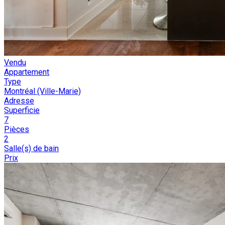
Vendu
Appartement
Type
Montréal (Ville-Marie)
Adresse
Superficie
7
Pièces
2
Salle(s) de bain
Prix