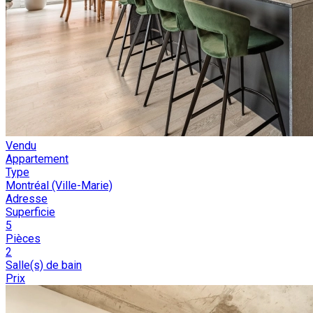
Vendu
Appartement
Type
Montréal (Ville-Marie)
Adresse
Superficie
5
Pièces
2
Salle(s) de bain
Prix