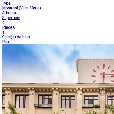
Type
Montréal (Ville-Marie)
Adresse
Superficie
4
Pièces
1
Salle(s) de bain
Prix