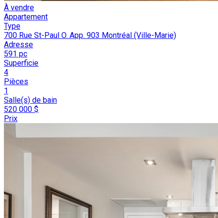
À vendre
Appartement
Type
700 Rue St-Paul O. App. 903 Montréal (Ville-Marie)
Adresse
591 pc
Superficie
4
Pièces
1
Salle(s) de bain
520 000 $
Prix