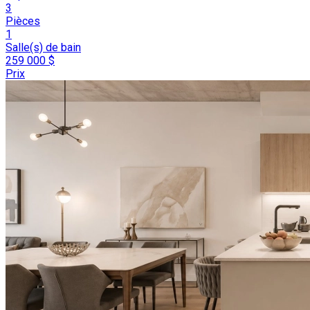
3
Pièces
1
Salle(s) de bain
259 000 $
Prix