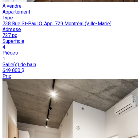
À vendre
Appartement
Type
738 Rue St-Paul O. App. 729 Montréal (Ville-Marie)
Adresse
727 pc
Superficie
4
Pièces
1
Salle(s) de bain
649 000 $
Prix