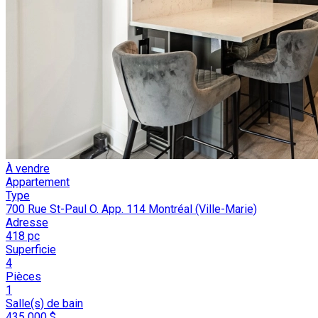
À vendre
Appartement
Type
700 Rue St-Paul O. App. 114 Montréal (Ville-Marie)
Adresse
418 pc
Superficie
4
Pièces
1
Salle(s) de bain
435 000 $