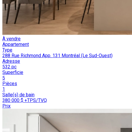
À vendre
Appartement
Type
288 Rue Richmond App. 131 Montréal (Le Sud-Ouest)
Adresse
532 pc
Superficie
5
Pièces
1
Salle(s) de bain
380 000 $
+TPS/TVQ
Prix