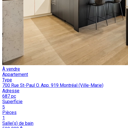
À vendre
Appartement
Type
700 Rue St-Paul O. App. 919 Montréal (Ville-Marie)
Adresse
687 pc
Superficie
5
Pièces
1
Salle(s) de bain