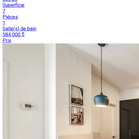
Superficie
7
Pièces
1
Salle(s) de bain
584 000 $
Prix