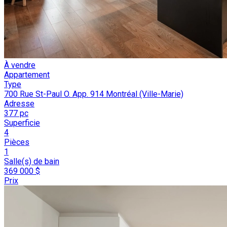
À vendre
Appartement
Type
700 Rue St-Paul O. App. 914 Montréal (Ville-Marie)
Adresse
377 pc
Superficie
4
Pièces
1
Salle(s) de bain
369 000 $
Prix