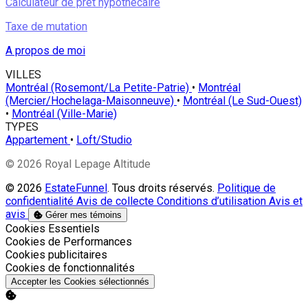
Calculateur de prêt hypothécaire
Taxe de mutation
A propos de moi
VILLES
Montréal (Rosemont/La Petite-Patrie)
•
Montréal
(Mercier/Hochelaga-Maisonneuve)
•
Montréal (Le Sud-Ouest)
•
Montréal (Ville-Marie)
TYPES
Appartement
•
Loft/Studio
© 2026 Royal Lepage Altitude
© 2026
EstateFunnel
. Tous droits réservés.
Politique de
confidentialité
Avis de collecte
Conditions d’utilisation
Avis et
avis
Gérer mes témoins
Activer
Cookies Essentiels
Activer
Cookies de Performances
Activer
Cookies publicitaires
Activer
Cookies de fonctionnalités
Accepter les Cookies sélectionnés