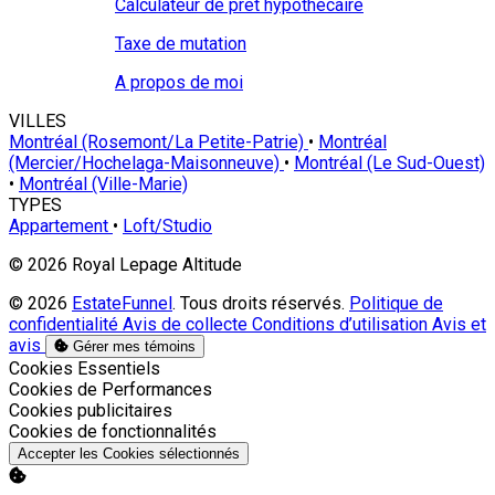
Calculateur de prêt hypothécaire
Taxe de mutation
A propos de moi
VILLES
Montréal (Rosemont/La Petite-Patrie)
•
Montréal
(Mercier/Hochelaga-Maisonneuve)
•
Montréal (Le Sud-Ouest)
•
Montréal (Ville-Marie)
TYPES
Appartement
•
Loft/Studio
© 2026 Royal Lepage Altitude
© 2026
EstateFunnel
. Tous droits réservés.
Politique de
confidentialité
Avis de collecte
Conditions d’utilisation
Avis et
avis
Gérer mes témoins
Activer
Cookies Essentiels
Activer
Cookies de Performances
Activer
Cookies publicitaires
Activer
Cookies de fonctionnalités
Accepter les Cookies sélectionnés