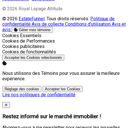
© 2026 Royal Lepage Altitude
© 2026
EstateFunnel
. Tous droits réservés.
Politique de
confidentialité
Avis de collecte
Conditions d’utilisation
Avis et
avis
Gérer mes témoins
Activer
Cookies Essentiels
Activer
Cookies de Performances
Activer
Cookies publicitaires
Activer
Cookies de fonctionnalités
Accepter les Cookies sélectionnés
Nous utilisons des Témoins pour vous assurer la meilleure
expérience.
Réglage des cookies
Accepter les Cookies
Lire nos politiques de confidentialité
Close
✕
Restez informé sur le marché immobilier !
Abonnez-vous à ma newsletter pour recevoir les nouvelles