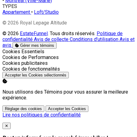
•
Montréal (Ville-Marie)
TYPES
Appartement
•
Loft/Studio
© 2026 Royal Lepage Altitude
© 2026
EstateFunnel
. Tous droits réservés.
Politique de
confidentialité
Avis de collecte
Conditions d’utilisation
Avis et
avis
Gérer mes témoins
Activer
Cookies Essentiels
Activer
Cookies de Performances
Activer
Cookies publicitaires
Activer
Cookies de fonctionnalités
Accepter les Cookies sélectionnés
Nous utilisons des Témoins pour vous assurer la meilleure
expérience.
Réglage des cookies
Accepter les Cookies
Lire nos politiques de confidentialité
Close
✕